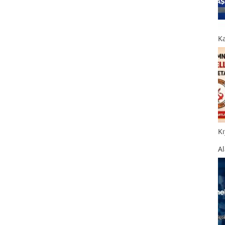
K
Kı
Al