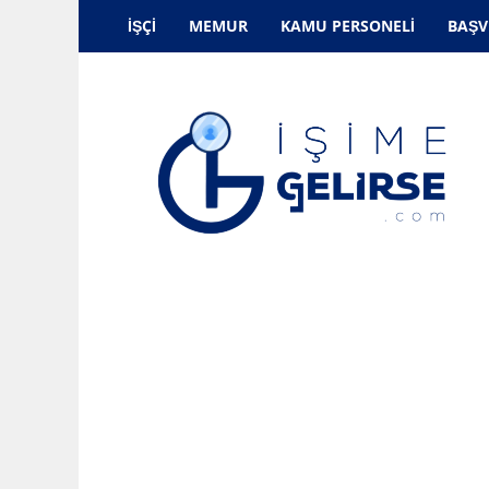
İŞÇI
MEMUR
KAMU PERSONELI
BAŞV