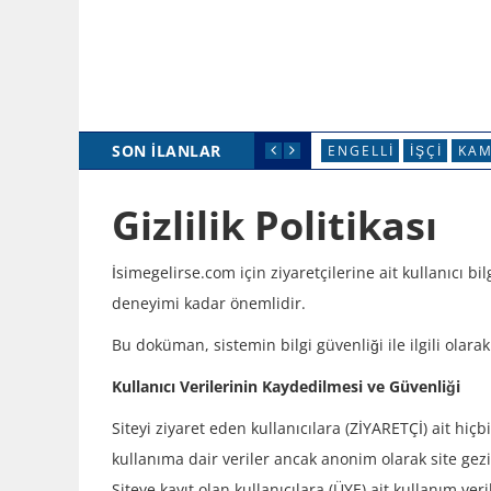
SON İLANLAR
ENGELLI
İŞÇI
KAM
Gizlilik Politikası
İsimegelirse.com için ziyaretçilerine ait kullanıcı 
deneyimi kadar önemlidir.
Bu doküman, sistemin bilgi güvenliği ile ilgili olarak
Kullanıcı Verilerinin Kaydedilmesi ve Güvenliği
Siteyi ziyaret eden kullanıcılara (ZİYARETÇİ) ait hiçbi
kullanıma dair veriler ancak anonim olarak site ge
Siteye kayıt olan kullanıcılara (ÜYE) ait kullanım veri