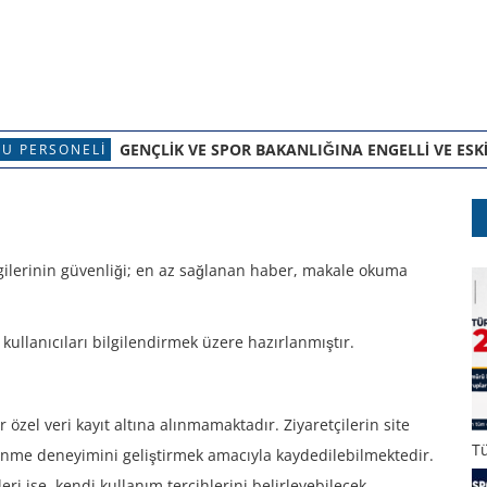
GENÇLIK VE SPOR BAKANLIĞINA ENGELLI VE ESK
U PERSONELI
bilgilerinin güvenliği; en az sağlanan haber, makale okuma
 kullanıcıları bilgilendirmek üzere hazırlanmıştır.
r özel veri kayıt altına alınmamaktadır. Ziyaretçilerin site
T
zinme deneyimini geliştirmek amacıyla kaydedilebilmektedir.
leri ise, kendi kullanım tercihlerini belirleyebilecek