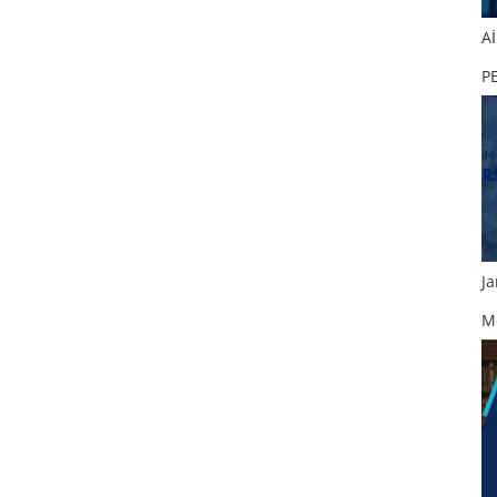
A
P
Ja
M