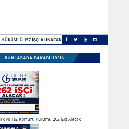
I HÜKÜMLÜ 157 İŞÇI ALINACAK
TÜ
İŞÇI
KAMU PERSONELI
BUNLARADA BAKABILIRSIN
ürkiye Taş Kömürü Kurumu 262 İşçi Alacak