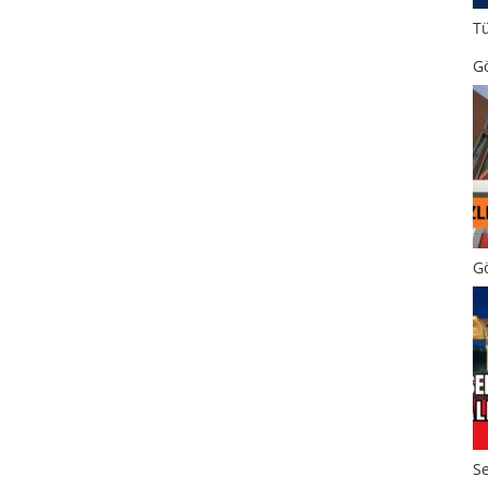
T
Gö
Gö
Se