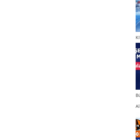
K
B
Al